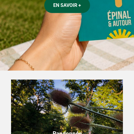
EN SAVOIR +
EN SAVOIR +
Randonnée