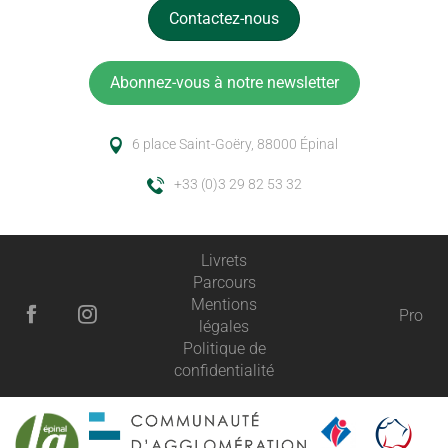
Contactez-nous
Abonnez-vous à notre newsletter
6 place Saint-Goëry, 88000 Épinal
+33 (0)3 29 82 53 32
Livrets
Parcours
Mentions
Pro
légales
Politique de
confidentialité