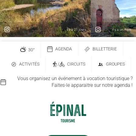
il y a 21 jours
il y a un mois
AGENDA
BILLETTERIE
30
°
ACTIVITÉS
/
CIRCUITS
GROUPES
Vous organisez un événement à vocation touristique ?
Faites-le apparaitre sur notre agenda !