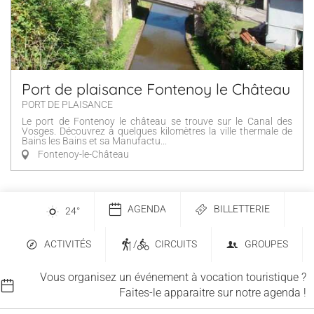
Port de plaisance Fontenoy le Château
PORT DE PLAISANCE
Le port de Fontenoy le château se trouve sur le Canal des
Vosges. Découvrez à quelques kilomètres la ville thermale de
Bains les Bains et sa Manufactu...
Fontenoy-le-Château
AGENDA
BILLETTERIE
24
°
ACTIVITÉS
/
CIRCUITS
GROUPES
Vous organisez un événement à vocation touristique ?
Faites-le apparaitre sur notre agenda !