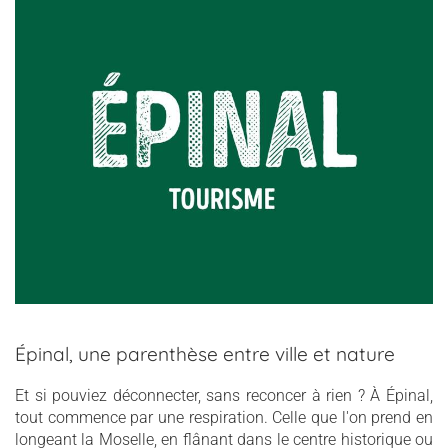
Épinal, une parenthèse entre ville et nature
Et si pouviez déconnecter, sans reconcer à rien ? À Épinal,
tout commence par une respiration. Celle que l'on prend en
longeant la Moselle, en flânant dans le centre historique ou