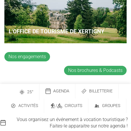
L’OFFICE DE TOURISME DE XERTIGNY
Nos engagements
Nos brochures & Podcasts
AGENDA
BILLETTERIE
25
°
ACTIVITÉS
/
CIRCUITS
GROUPES
Vous organisez un événement à vocation touristique ?
Faites-le apparaitre sur notre agenda !