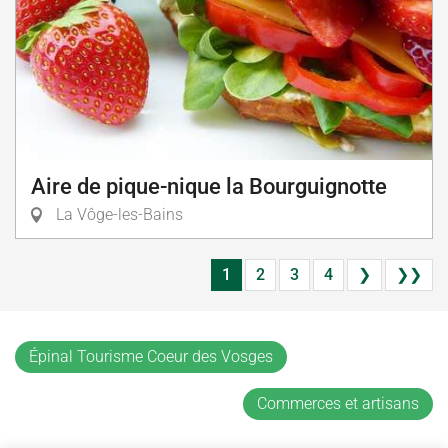
Aire de pique-nique la Bourguignotte
La Vôge-les-Bains
1
2
3
4
❯
❯❯
Épinal Tourisme Coeur des Vosges
Commerces et artisans