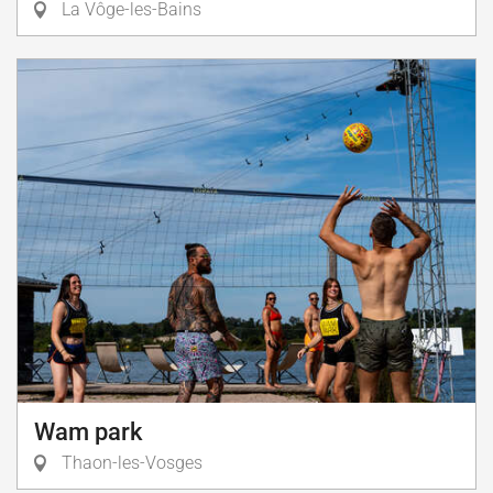
La Vôge-les-Bains
Wam park
Thaon-les-Vosges