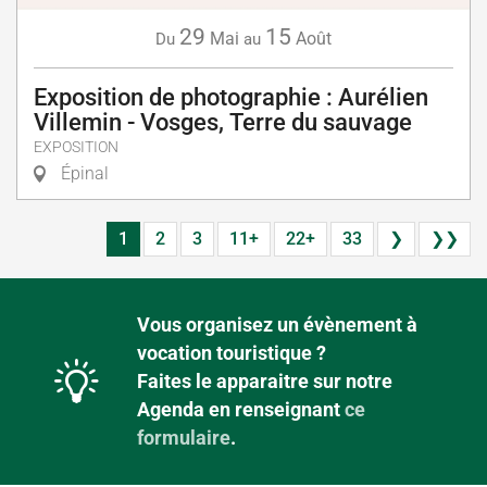
29
15
Mai
Août
Du
au
Exposition de photographie : Aurélien
Villemin - Vosges, Terre du sauvage
EXPOSITION
Épinal
1
2
3
11+
22+
33
❯
❯❯
Vous organisez un évènement à
vocation touristique ?
Faites le apparaitre sur notre
Agenda en renseignant
ce
formulaire
.