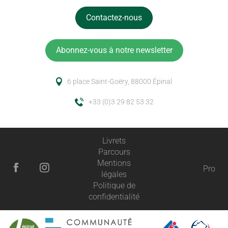
Contactez-nous
Abonnez-vous à notre newsletter
6 place Saint-Goëry, 88000 Épinal
+33 (0)3 29 82 53 32
Livrets
Parcours
Mentions
Pro
légales
Politique de
confidentialité