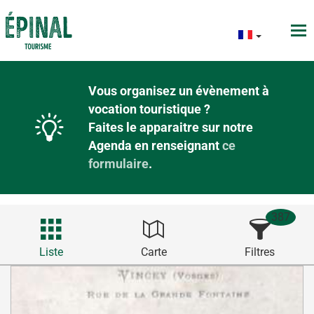
Vous organisez un évènement à
vocation touristique ?
Faites le apparaitre sur notre
Agenda en renseignant
ce
formulaire
.
387
Liste
Carte
Filtres