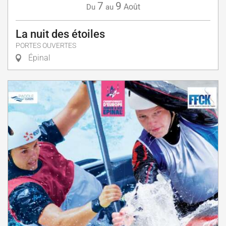
7
9
Août
Du
au
La nuit des étoiles
PORTES OUVERTES
Épinal