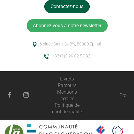
Contactez-nous
Abonnez-vous à notre newsletter
6 place Saint-Goëry, 88000 Épinal
+33 (0)3 29 82 53 32
Livrets
Parcours
Mentions
Pro
légales
Politique de
confidentialité