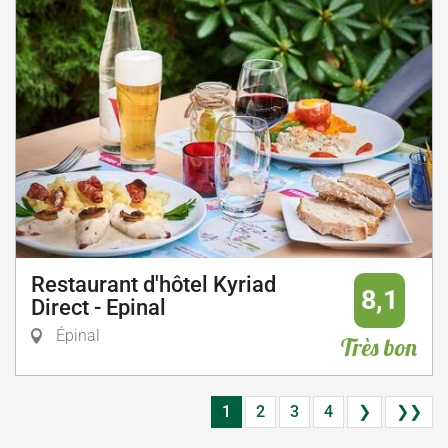
Restaurant d'hôtel Kyriad
8,1
Direct - Epinal
Épinal
Très bon
1
2
3
4
❯
❯❯