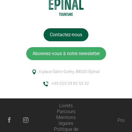
Contactez-nous
Abonnez-vous à notre newsletter
6 place Saint-Goëry, 88000 Épinal
+33 (0)3 29 82 53 32
Livrets
Parcours
Mentions
Pro
légales
Politique de