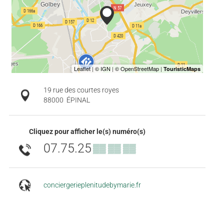
19 rue des courtes royes
88000
ÉPINAL
Cliquez pour afficher le(s) numéro(s)
07.75.25
▒▒ ▒▒ ▒▒
conciergerieplenitudebymarie.fr