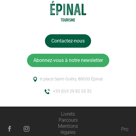
Contactez-nous
Abonnez-vous à notre newsletter
6 place Saint-Goëry, 88000 Épinal
+33 (0)3 29 82 53 32
Livrets
Parcours
Mentions
Pro
légales