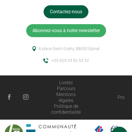
Contactez-nous
Abonnez-vous à notre newsletter
6 place Saint-Goëry, 88000 Épinal
+33 (0)3 29 82 53 32
Livrets
Parcours
Mentions
Pro
légales
Description
Politique de
confidentialité
Prestations
Ouvertures
Avis