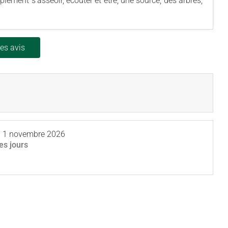
lement s’asseoir, écouter et être; une source, des arbres,
les avis
u
1 novembre 2026
les jours