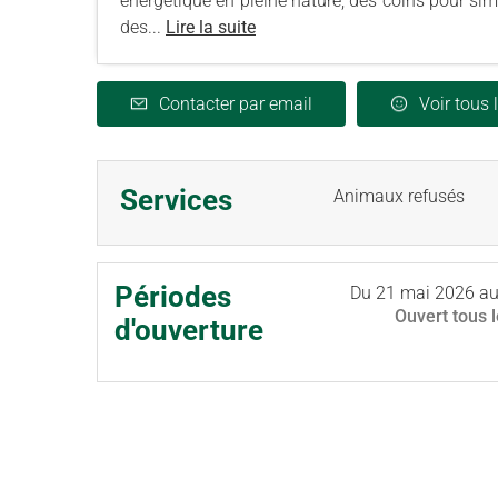
énergétique en pleine nature; des coins pour simp
des...
Lire la suite
Contacter par email
Voir tous 
Services
Animaux refusés
Périodes
Du
21 mai 2026
a
Ouvert
tous 
d'ouverture