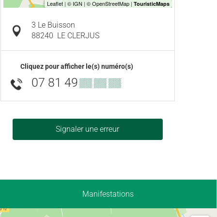
3 Le Buisson
88240
LE CLERJUS
Cliquez pour afficher le(s) numéro(s)
07 81 49
▒▒ ▒▒ ▒▒
Signaler une erreur
Manifestations