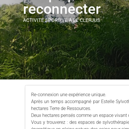
reconnecter
ACTIVITÉ SPORTIVE
À LE CLERJUS
Re-connexion une expérience unique.
Après un temps accompagné par Estelle Sylvothé
hectares Terre de Ressources.
Deux hectares pensés comme un espace vivant de 
Vous y trouverez : des espaces de sylvothérapie