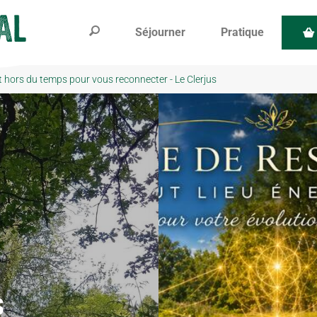
Séjourner
Pratique
hors du temps pour vous reconnecter - Le Clerjus
s