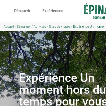
Découvrir
Expériences
Accueil
/
Séjourner
/
Activités
/
Sites de visites
/
Expérience Un moment 
Expérience Un
moment hors du
temps pour vou