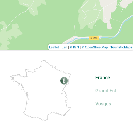
Leaflet
|
Esri
|
© IGN
|
© OpenStreetMap
|
TouristicMaps
France
Grand Est
Vosges