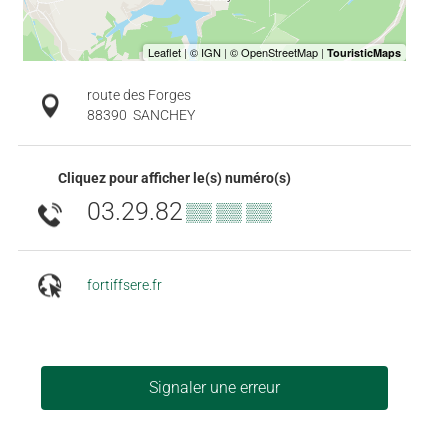
route des Forges
88390
SANCHEY
Cliquez pour afficher le(s) numéro(s)
03.29.82
▒▒ ▒▒ ▒▒
fortiffsere.fr
Signaler une erreur