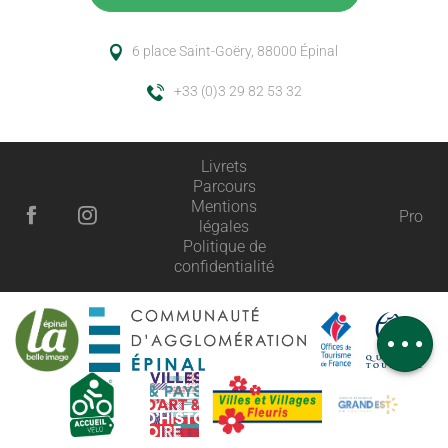
6 place Saint-Goëry, 88000 Épinal
+33 (0)3 29 82 53 32
Livrets
Parcours
Mentions
Pro
légales
Politique de
Description
confidentialité
Prestations
Avis