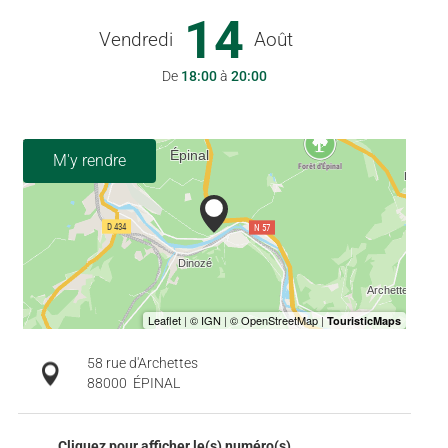
14
Vendredi
Août
De
18:00
à
20:00
M'y rendre
58 rue d'Archettes
88000
ÉPINAL
Cliquez pour afficher le(s) numéro(s)