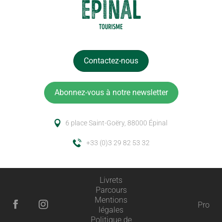
Contactez-nous
Abonnez-vous à notre newsletter
6 place Saint-Goëry, 88000 Épinal
+33 (0)3 29 82 53 32
Livrets
Parcours
Mentions
Pro
légales
Description
Politique de