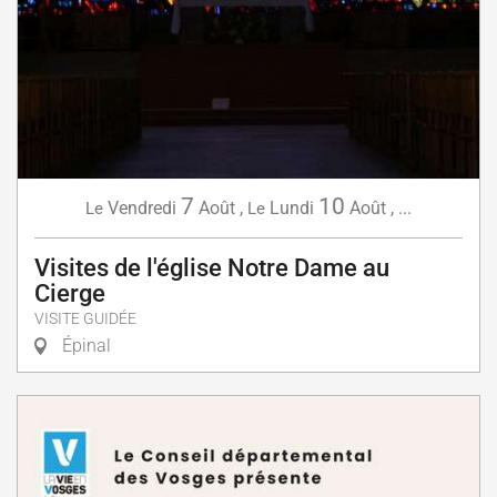
7
10
Vendredi
Août
,
Lundi
Août
,
...
Le
Le
Visites de l'église Notre Dame au
Cierge
VISITE GUIDÉE
Épinal