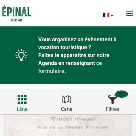
Vous organisez un évènement à
vocation touristique ?
Faites le apparaitre sur notre
Agenda en renseignant
ce
formulaire
.
387
Liste
Carte
Filtres