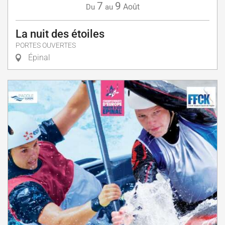
7
9
Août
Du
au
La nuit des étoiles
PORTES OUVERTES
Épinal