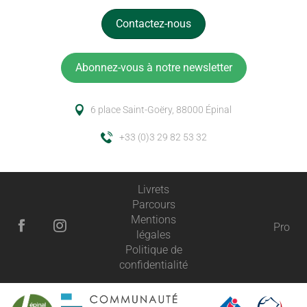
Contactez-nous
Abonnez-vous à notre newsletter
6 place Saint-Goëry, 88000 Épinal
+33 (0)3 29 82 53 32
Livrets
Parcours
Mentions
Pro
légales
Politique de
confidentialité