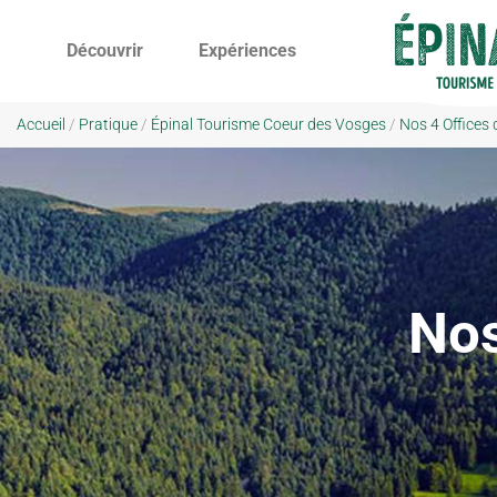
Découvrir
Expériences
Accueil
/
Pratique
/
Épinal Tourisme Coeur des Vosges
/
Nos 4 Offices
Nos