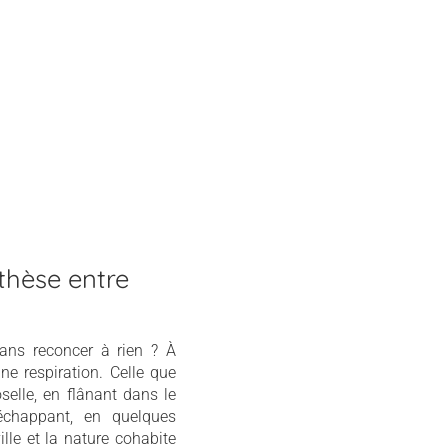
thèse entre
sans reconcer à rien ? À
e respiration. Celle que
selle, en flânant dans le
échappant, en quelques
ville et la nature cohabite