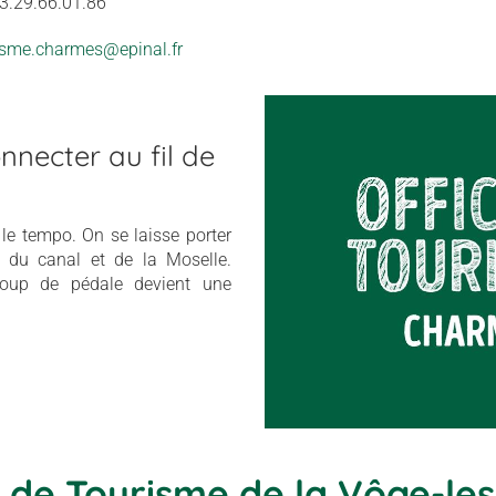
03.29.66.01.86
isme.charmes@epinal.fr
necter au fil de
e le tempo. On se laisse porter
e du canal et de la Moselle.
oup de pédale devient une
e de Tourisme de la Vôge-les