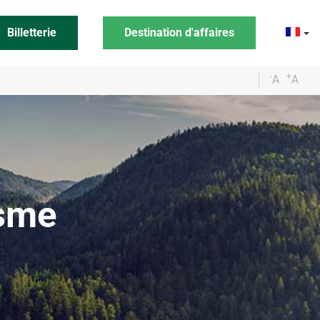
Billetterie
Destination d'affaires
-
+
A
A
isme