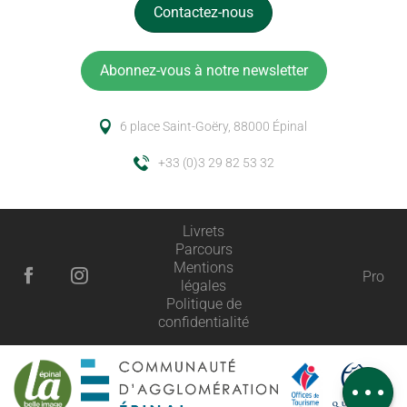
Contactez-nous
Abonnez-vous à notre newsletter
6 place Saint-Goëry, 88000 Épinal
+33 (0)3 29 82 53 32
Livrets
Parcours
Mentions
Pro
légales
Politique de
Description
confidentialité
Horaires
Avis