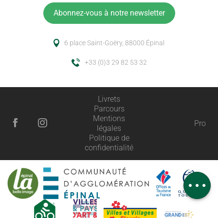
Abonnez-vous à notre newsletter
6 place Saint-Goëry, 88000 Épinal
+33 (0)3 29 82 53 32
Livrets
Parcours
Mentions
Pro
légales
Description
Politique de
confidentialité
Tarifs
Horaires
Avis