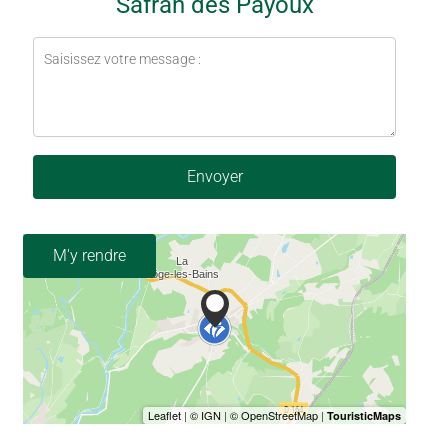
Safran des Payoux
Envoyer
M'y rendre