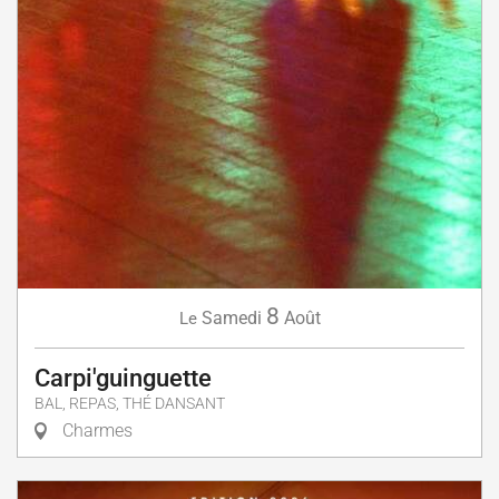
8
Samedi
Août
Le
Carpi'guinguette
BAL, REPAS, THÉ DANSANT
Charmes