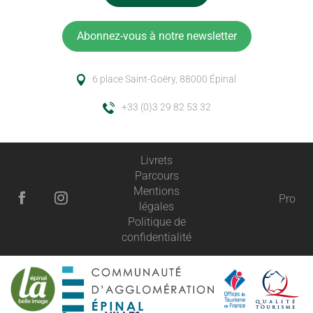
Abonnez-vous à notre newsletter
6 place Saint-Goëry, 88000 Épinal
+33 (0)3 29 82 53 32
Livrets
Parcours
Mentions
Pro
légales
Politique de
confidentialité