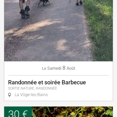
8
Samedi
Août
Le
Randonnée et soirée Barbecue
SORTIE NATURE, RANDONNÉE
La Vôge-les-Bains
30 €