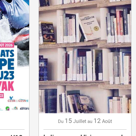
15
12
Juillet
Août
Du
au