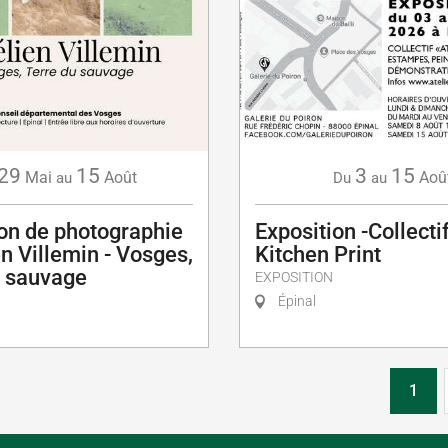
29
15
3
15
Mai
Août
Aoû
au
Du
au
ion de photographie
Exposition -Collectif
en Villemin - Vosges,
Kitchen Print
u sauvage
EXPOSITION
Épinal
1