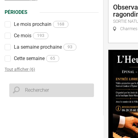
Observat
PÉRIODES
ragondi
SORTIE NAT
Le mois prochain
168
Charmes
Ce mois
193
La semaine prochaine
93
Cette semaine
65
Tout afficher (6)