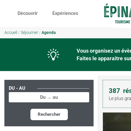
Découvrir
Expériences
Accueil
/
Séjourner
/
Agenda
Vous organisez un évèn
Faites le apparaitre s
DU - AU
387
ré
Le plus gr
Rechercher