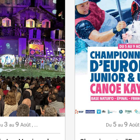
3
9
5
9
Août
,
...
Août
u
au
Du
au