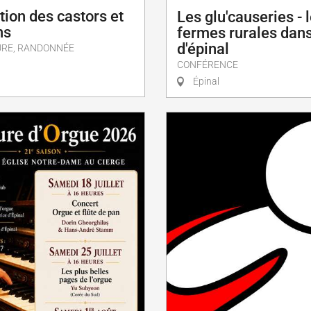
ion des castors et
Les glu'causeries - 
ns
fermes rurales dans
d'épinal
URE, RANDONNÉE
CONFÉRENCE
Épinal