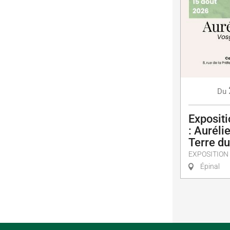
Du
Exposit
: Auréli
Terre d
EXPOSITION
Épinal