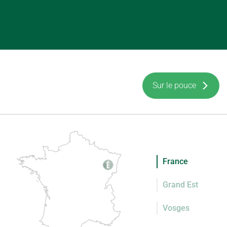
Sur le pouce
France
Grand Est
Vosges