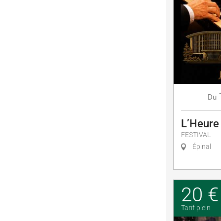
Du
L’Heure
FESTIVAL
Épinal
20 €
Tarif plein