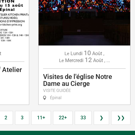
10
t
Lundi
Août
,
Le
12
Mercredi
Août
,
...
Le
 Atelier
Visites de l'église Notre
Dame au Cierge
VISITE GUIDÉE
Épinal
2
3
11+
22+
33
❯
❯❯