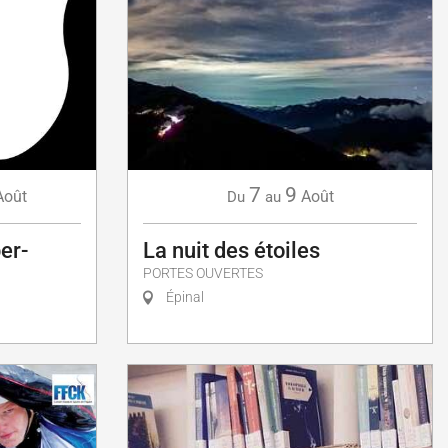
7
9
Août
Août
Du
au
er-
La nuit des étoiles
PORTES OUVERTES
Épinal