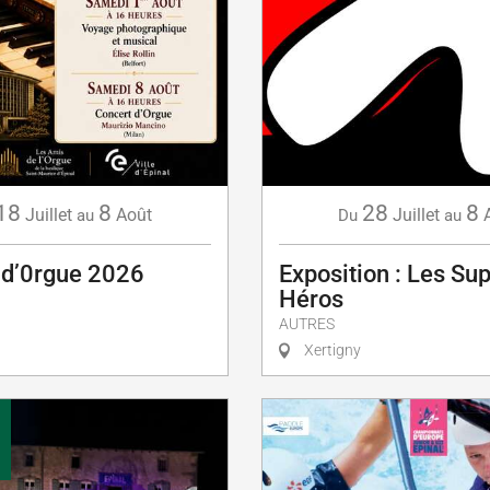
18
8
28
8
Juillet
Août
Juillet
au
Du
au
 d’0rgue 2026
Exposition : Les Sup
Héros
AUTRES
Xertigny