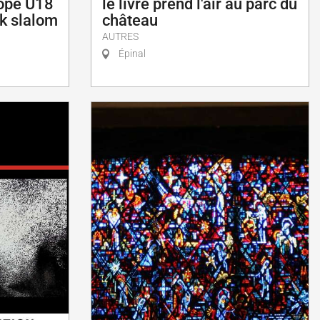
ope U18
le livre prend l'air au parc du
k slalom
château
AUTRES
Épinal