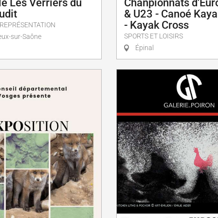
e Les Verriers du
Chanpionnats d'Eur
udit
& U23 - Canoé Kaya
- Kayak Cross
 REPRÉSENTATION
SPORTS ET LOISIRS
ux-sur-Saône
Épinal