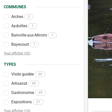
COMMUNES
Arches
2
Aydoilles
1
Bainville-aux-Miroirs
1
Bayecourt
1
Tout afficher (52)
TYPES
Visite guidée
60
Artisanat
45
Gastronomie
45
Expositions
21
Tout afficher (10)