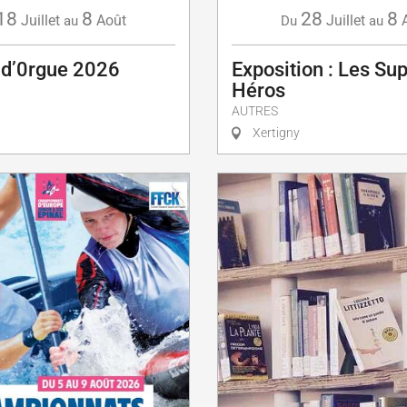
18
8
28
8
Juillet
Août
Juillet
au
Du
au
 d’0rgue 2026
Exposition : Les Sup
Héros
AUTRES
Xertigny