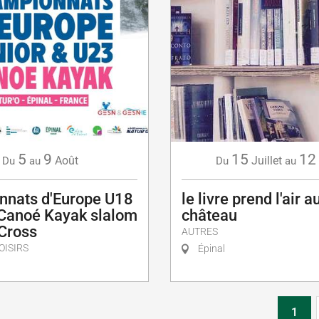
5
9
15
12
Août
Juillet
Du
au
Du
au
nnats d'Europe U18
le livre prend l'air 
 Canoé Kayak slalom
château
 Cross
AUTRES
OISIRS
Épinal
1