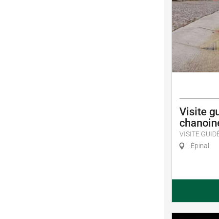
Visite g
chanoin
VISITE GUID
Épinal