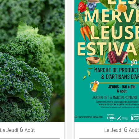
6
6
Jeudi
Août
Jeudi
Août
Le
Le