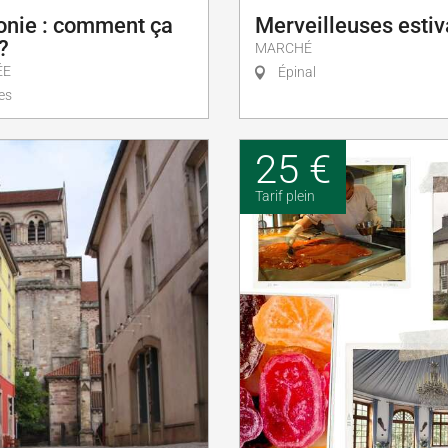
onie : comment ça
Merveilleuses estiv
?
MARCHÉ
ÉE
Épinal
es
25 €
Tarif plein