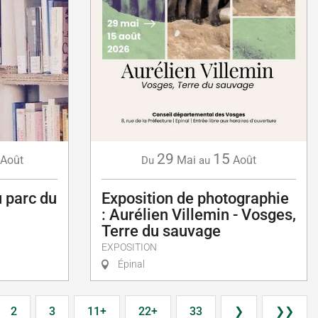
29
15
Août
Mai
Août
Du
au
au parc du
Exposition de photographie
: Aurélien Villemin - Vosges,
Terre du sauvage
EXPOSITION
Épinal
2
3
11+
22+
33
❯
❯❯