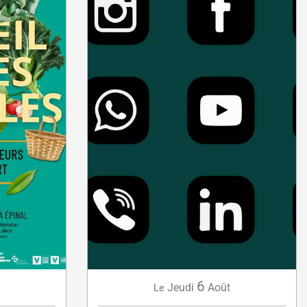
6
Jeudi
Août
Le