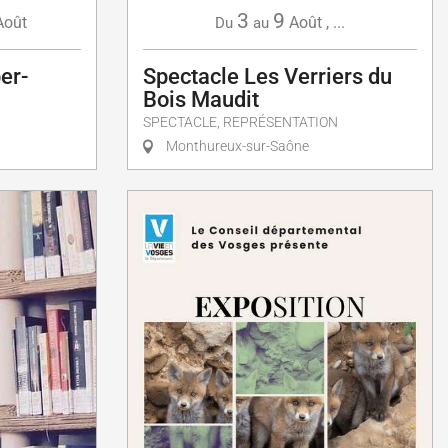
3
9
Août
Août
,
...
Du
au
er-
Spectacle Les Verriers du
Bois Maudit
SPECTACLE, REPRÉSENTATION
Monthureux-sur-Saône