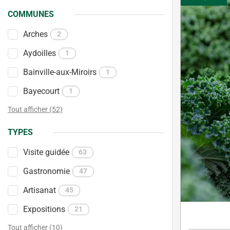
COMMUNES
Arches
2
Aydoilles
1
Bainville-aux-Miroirs
1
Bayecourt
1
Tout afficher (52)
TYPES
Visite guidée
63
Gastronomie
47
Artisanat
45
Expositions
21
Tout afficher (10)