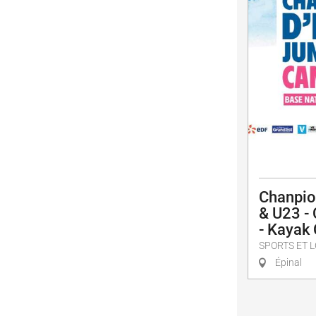
Chanpio
& U23 -
- Kayak
SPORTS ET L
Épinal