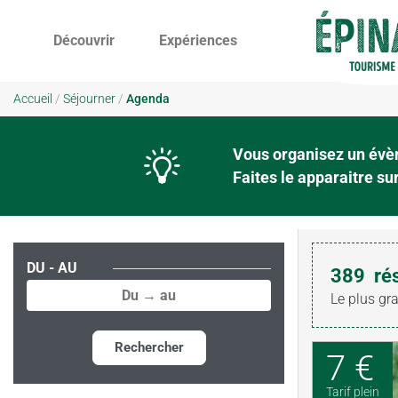
Découvrir
Expériences
Accueil
/
Séjourner
/
Agenda
Vous organisez un évèn
Faites le apparaitre s
DU - AU
389
ré
Le plus gr
Rechercher
7 €
Tarif plein