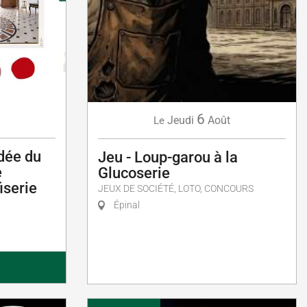
6
Jeudi
Août
Le
idée du
Jeu - Loup-garou à la
e
Glucoserie
fiserie
JEUX DE SOCIÉTÉ, LOTO, CONCOURS
Épinal