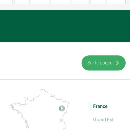
Sur le pouce
France
Grand Est