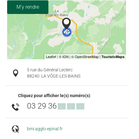
M'y rendre
5 rue du Général Leclerc
88240
LA VÔGE-LES-BAINS
Cliquez pour afficher le(s) numéro(s)
03 29 36
▒▒ ▒▒ ▒▒
bmi.agglo-epinal.fr