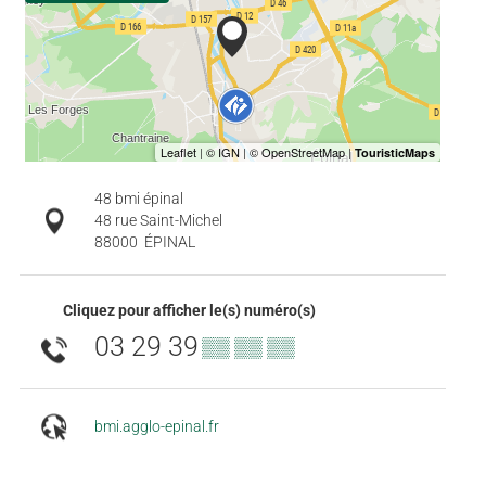
48 bmi épinal
48 rue Saint-Michel
88000
ÉPINAL
Cliquez pour afficher le(s) numéro(s)
03 29 39
▒▒ ▒▒ ▒▒
bmi.agglo-epinal.fr