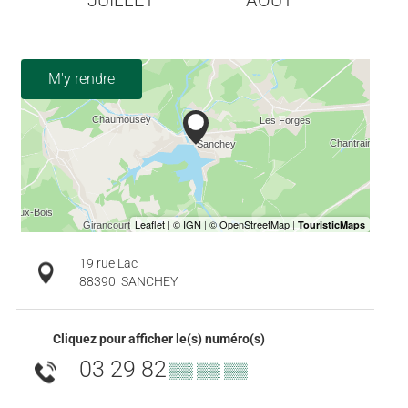
M'y rendre
19 rue Lac
88390
SANCHEY
Cliquez pour afficher le(s) numéro(s)
03 29 82
▒▒ ▒▒ ▒▒