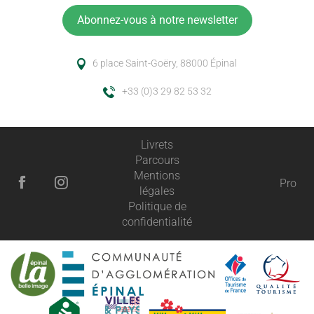
Abonnez-vous à notre newsletter
6 place Saint-Goëry, 88000 Épinal
+33 (0)3 29 82 53 32
Livrets
Parcours
Mentions
Pro
légales
Politique de
confidentialité