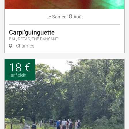
8
Samedi
Août
Le
Carpi'guinguette
BAL, REPAS, THÉ DANSANT
Charmes
18 €
Tarif plein