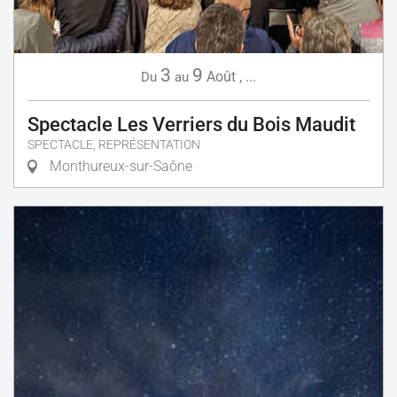
3
9
Août
,
...
Du
au
Spectacle Les Verriers du Bois Maudit
SPECTACLE, REPRÉSENTATION
Monthureux-sur-Saône