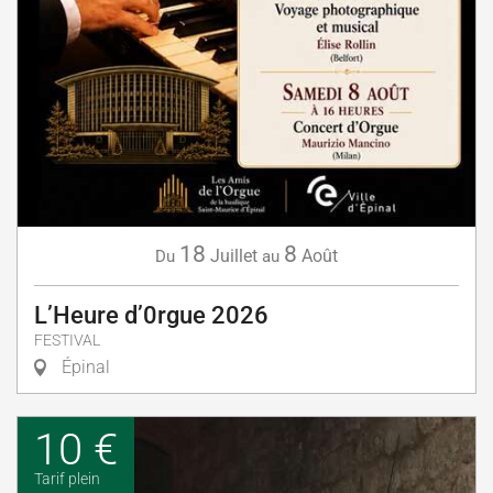
18
8
Juillet
Août
Du
au
L’Heure d’0rgue 2026
FESTIVAL
Épinal
10 €
Tarif plein