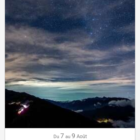
7
9
Août
Du
au