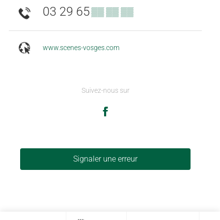
03 29 65
▒▒ ▒▒ ▒▒
www.scenes-vosges.com
Suivez-nous sur
Signaler une erreur