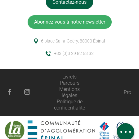
Contactez-nous
Abonnez-vous à notre newsletter
6 place Saint-Goëry, 88000 Épinal
+33 (0)3 29 82 53 32
Livrets
Parcours
Description
Mentions
Pro
légales
Prestations
Politique de
confidentialité
Tarifs
Horaires
Avis