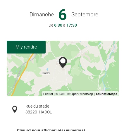
6
Dimanche
Septembre
De
6:30
à
17:30
M'y rendre
Rue du stade
88220
HADOL
Cliquez pour afficher le(s) numéro(s)