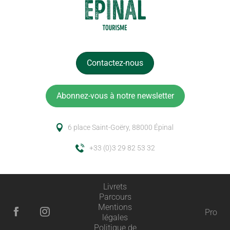
Contactez-nous
Abonnez-vous à notre newsletter
6 place Saint-Goëry, 88000 Épinal
+33 (0)3 29 82 53 32
Livrets
Parcours
Mentions
Pro
légales
Description
Politique de