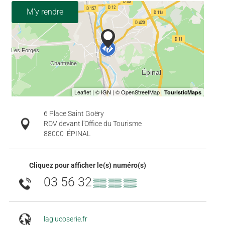
M'y rendre
6 Place Saint Goëry
RDV devant l'Office du Tourisme
88000
ÉPINAL
Cliquez pour afficher le(s) numéro(s)
03 56 32
▒▒ ▒▒ ▒▒
laglucoserie.fr