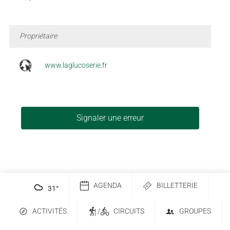
Propriétaire
www.laglucoserie.fr
Signaler une erreur
AGENDA
BILLETTERIE
31
°
ACTIVITÉS
/
CIRCUITS
GROUPES