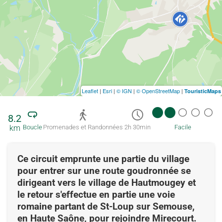
Leaflet
|
Esri
|
© IGN
|
© OpenStreetMap
|
TouristicMaps
8.2
km
Boucle
Promenades et Randonnées
2h 30min
Facile
Ce circuit emprunte une partie du village
pour entrer sur une route goudronnée se
dirigeant vers le village de Hautmougey et
le retour s'effectue en partie une voie
romaine partant de St-Loup sur Semouse,
en Haute Saône, pour rejoindre Mirecourt.