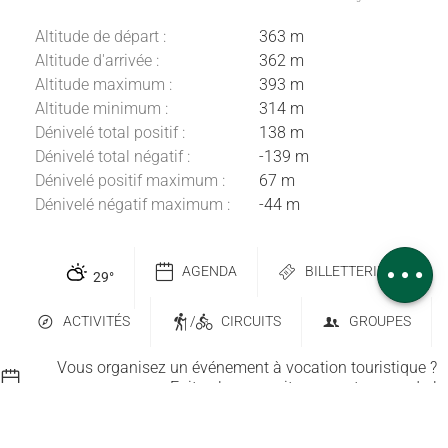
Altitude de départ :
363 m
Altitude d'arrivée :
362 m
Altitude maximum :
393 m
Altitude minimum :
314 m
Dénivelé total positif :
138 m
Dénivelé total négatif :
-139 m
Description
Dénivelé positif maximum :
67 m
Télécharger
Dénivelé négatif maximum :
-44 m
Dénivelé
Avis
AGENDA
BILLETTERIE
29
°
ACTIVITÉS
/
CIRCUITS
GROUPES
Vous organisez un événement à vocation touristique ?
Faites-le apparaitre sur notre agenda !