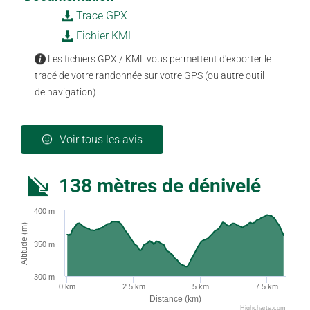
Trace GPX
Fichier KML
Les fichiers GPX / KML vous permettent d'exporter le
tracé de votre randonnée sur votre GPS (ou autre outil
de navigation)
Voir tous les avis
138 mètres de dénivelé
400 m
Altitude (m)
350 m
300 m
0 km
2.5 km
5 km
7.5 km
Distance (km)
Highcharts.com