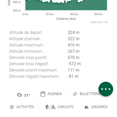
300 m
200 m
0 km
20 km
40 km
60 km
Distance (km)
Highcharts.com
Altitude de départ :
324 m
Altitude d'arrivée :
322 m
Altitude maximum :
416 m
Description
Altitude minimum :
267 m
Télécharger
Dénivelé total positif :
570 m
Dénivelé total négatif :
-572 m
Points
d'intérêt
Dénivelé positif maximum :
111 m
Dénivelé négatif maximum :
-81 m
Dénivelé
Avis
AGENDA
BILLETTERIE
31
°
ACTIVITÉS
/
CIRCUITS
GROUPES