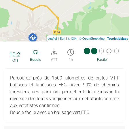
Leaflet
|
Esri
|
© IGN
|
© OpenStreetMap
|
TouristicMaps
10.2
km
Boucle
VTT
1h
Facile
Parcourez près de 1500 kilomètres de pistes VTT
balisées et labélisées FFC. Avec 90% de chemins
forestiers, ces parcours permettent de découvrir la
diversité des forêts vosgiennes aux débutants comme
aux vététistes confirmés.
Boucle facile avec un balisage vert FFC