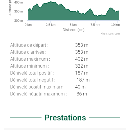
Altitude (m)
400 m
350 m
300 m
0 km
2.5 km
5 km
7.5 km
10 km
Distance (km)
Highcharts.com
Altitude de départ :
353 m
Altitude d'arrivée :
353 m
Altitude maximum :
402 m
Altitude minimum :
322 m
Dénivelé total positif :
187 m
Dénivelé total négatif :
-187 m
Dénivelé positif maximum :
40 m
Dénivelé négatif maximum :
-36 m
Prestations