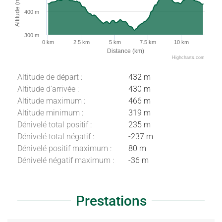
Altitude (m)
400 m
300 m
0 km
2.5 km
5 km
7.5 km
10 km
Distance (km)
Highcharts.com
Altitude de départ :
432 m
Altitude d'arrivée :
430 m
Altitude maximum :
466 m
Altitude minimum :
319 m
Dénivelé total positif :
235 m
Dénivelé total négatif :
-237 m
Dénivelé positif maximum :
80 m
Dénivelé négatif maximum :
-36 m
Prestations