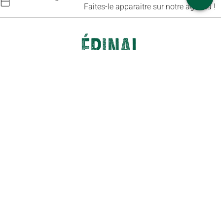
Faites-le apparaitre sur notre agenda !
Contactez-nous
Abonnez-vous à notre newsletter
6 place Saint-Goëry, 88000 Épinal
+33 (0)3 29 82 53 32
Livrets