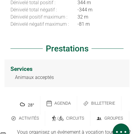
Dénivelé total positif :
344 m
Dénivelé total négatif :
-344 m
Dénivelé positif maximum :
32 m
Dénivelé négatif maximum :
-81 m
Prestations
Services
Animaux acceptés
Description
AGENDA
BILLETTERIE
28
°
Dénivelé
Prestations
ACTIVITÉS
/
CIRCUITS
GROUPES
Avis
Vous organisez un événement à vocation touristique ?