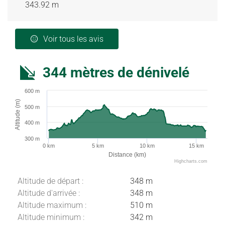
343.92 m
Voir tous les avis
344 mètres de dénivelé
600 m
Altitude (m)
500 m
400 m
300 m
0 km
5 km
10 km
15 km
Distance (km)
Highcharts.com
Altitude de départ :
348 m
Altitude d'arrivée :
348 m
Altitude maximum :
510 m
Altitude minimum :
342 m