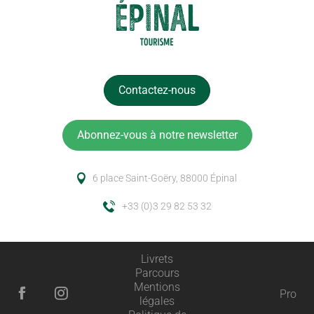
Contactez-nous
Abonnez-vous à notre newsletter
6 place Saint-Goëry, 88000 Épinal
+33 (0)3 29 82 53 32
Livrets
Parcours
Description
Mentions
Pro
légales
Prestations