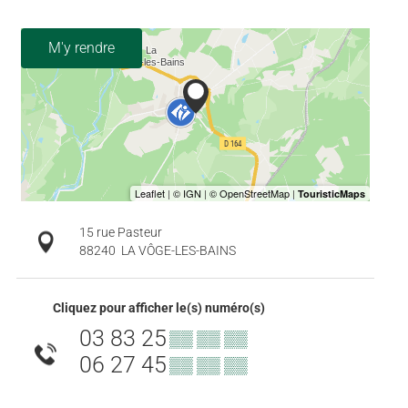
M'y rendre
15 rue Pasteur
88240
LA VÔGE-LES-BAINS
Cliquez pour afficher le(s) numéro(s)
03 83 25
▒▒ ▒▒ ▒▒
06 27 45
▒▒ ▒▒ ▒▒