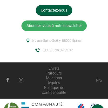
Contactez-nous
Abonnez-vous à notre newsletter
6 place Saint-Goëry, 88000 Épinal
+33 (0)3 29 82 53 32
Livrets
Parcours
Description
Mentions
Pro
légales
Prestations
Politique de
confidentialité
Tarifs
Ouvertures
Avis