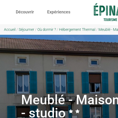
Découvrir
Expériences
Accueil
/
Séjourner
/
Où dormir ?
/
Hébergement Thermal
/
Meublé - Ma
Meublé - Maiso
- studio