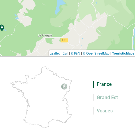
Leaflet
|
Esri
|
© IGN
|
© OpenStreetMap
|
TouristicMaps
France
Grand Est
Vosges