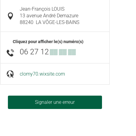
Jean-François LOUIS
13 avenue André Demazure
88240
LA VÔGE-LES-BAINS
Cliquez pour afficher le(s) numéro(s)
06 27 12
▒▒ ▒▒ ▒▒
clomy70.wixsite.com
Signaler une erreur