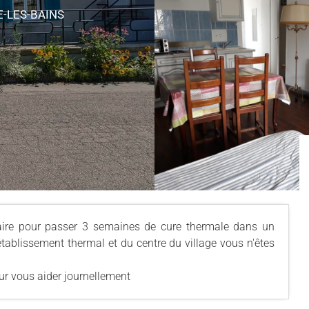
E-LES-BAINS
aire pour passer 3 semaines de cure thermale dans un
établissement thermal et du centre du village vous n'êtes
our vous aider journellement