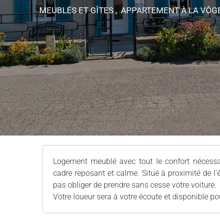
MEUBLÉS ET GÎTES , APPARTEMENT
À LA VÔG
Logement meublé avec tout le confort nécess
cadre reposant et calme. Situé à proximité de l'
pas obliger de prendre sans cesse votre voiture.
Votre loueur sera à votre écoute et disponible p