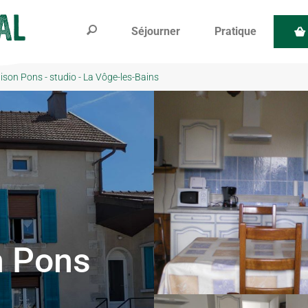
Séjourner
Pratique
ison Pons - studio - La Vôge-les-Bains
n Pons