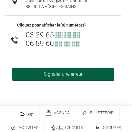
2 avenue du Maquis de Grandrupt
88240
LA VÔGE-LES-BAINS
Cliquez pour afficher le(s) numéro(s)
03 29 65
▒▒ ▒▒ ▒▒
06 89 60
▒▒ ▒▒ ▒▒
Signaler une erreur
AGENDA
BILLETTERIE
33
°
ACTIVITÉS
/
CIRCUITS
GROUPES