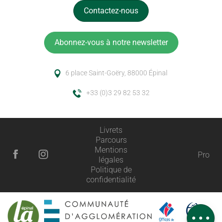
Contactez-nous
Abonnez-vous à notre newsletter
6 place Saint-Goëry, 88000 Épinal
+33 (0)3 29 82 53 32
Livrets
Parcours
Mentions
Pro
légales
Politique de
Description
confidentialité
Prestations
Avis