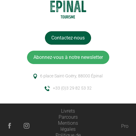
Contactez-nous
Abonnez-vous à notre newsletter
6 place Saint-Goëry, 88000 Épinal
+33 (0)3 29 82 53 32
Livrets
Parcours
Mentions
Pro
légales
Description
Politique de