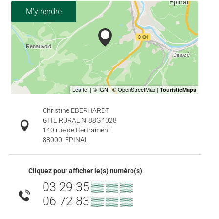
M'y rendre
Christine EBERHARDT
GITE RURAL N°88G4028
140 rue de Bertraménil
88000
ÉPINAL
Cliquez pour afficher le(s) numéro(s)
03 29 35
▒▒ ▒▒ ▒▒
06 72 83
▒▒ ▒▒ ▒▒