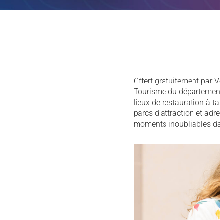
Activité
Hébergement
Restauration
Visite guidée
Particuliers
en amo
Offert gratuitement par 
Tourisme du département, 
lieux de restauration à t
parcs d’attraction et ad
moments inoubliables da