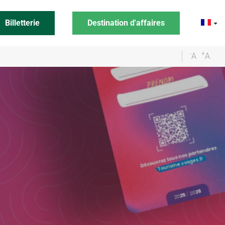
Billetterie
Destination d'affaires
-
+
A
A