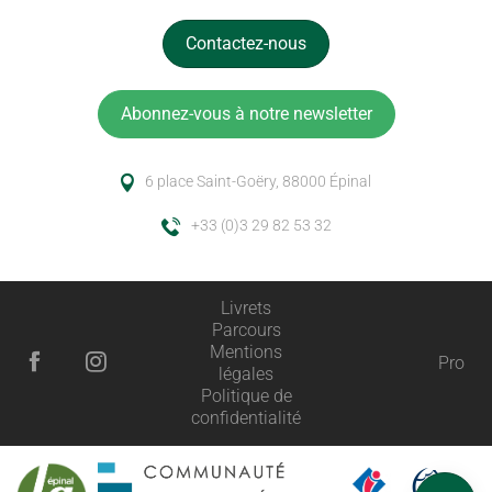
Contactez-nous
Abonnez-vous à notre newsletter
6 place Saint-Goëry, 88000 Épinal
+33 (0)3 29 82 53 32
Livrets
Parcours
Mentions
Pro
légales
Politique de
Description
confidentialité
Ouvertures
Avis