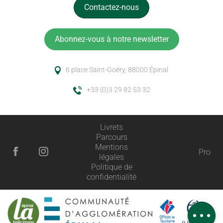
Contactez-nous
Abonnez-vous à notre newsletter
6 place Saint-Goëry, 88000 Épinal
+33 (0)3 29 82 53 32
Livrets
Parcours
Mentions
Pro
légales
Politique de
Description
confidentialité
Ouvertures
Avis