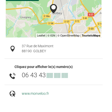
37 Rue de Maximont
88190
GOLBEY
Cliquez pour afficher le(s) numéro(s)
06 43 43
▒▒ ▒▒ ▒▒
www.monveloo.fr