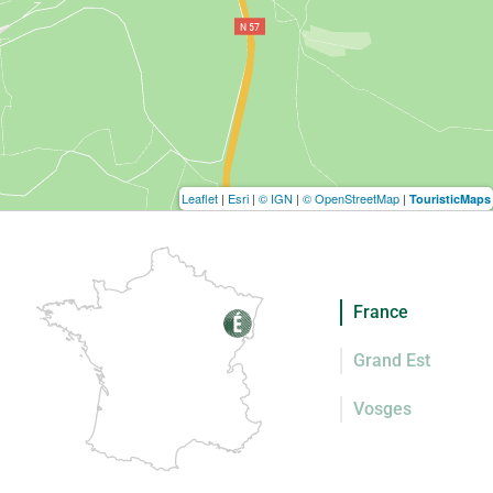
Leaflet
|
Esri
|
© IGN
|
© OpenStreetMap
|
TouristicMaps
France
Grand Est
Vosges