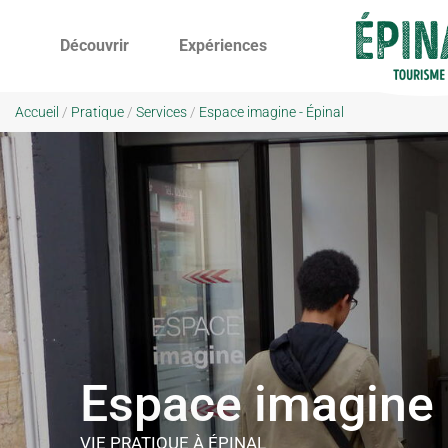
Découvrir
Expériences
Accueil
/
Pratique
/
Services
/
Espace imagine - Épinal
Espace imagine
VIE PRATIQUE
À ÉPINAL