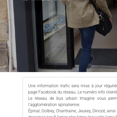
Une information trafic sera mise à jour réguli
page Facebook du réseau. Le numéro info clientè
Le réseau de bus urbain Imagine vous perme
l'agglomération spinalienne.
Épinal, Golbey, Chantraine, Jeuxey, Dinozé, ainsi