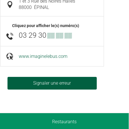
1 et 3 Rue des Noires Halles
88000
ÉPINAL
Cliquez pour afficher le(s) numéro(s)
03 29 30
▒▒ ▒▒ ▒▒
www.imaginelebus.com
Signaler une erreur
Restaurants