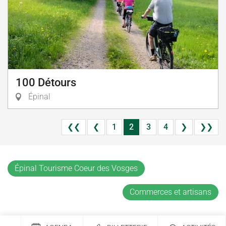
100 Détours
Épinal
❮❮
❮
1
2
3
4
❯
❯❯
Épinal Tourisme Coeur des Vosges
Commerces et artisans