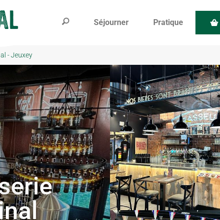
Séjourner
Pratique
al - Jeuxey
serie
inal