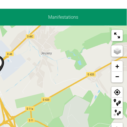
Manifestations
+
−