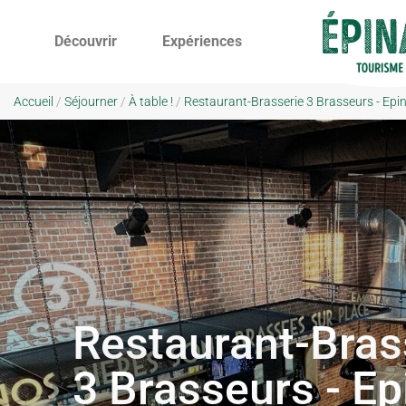
Découvrir
Expériences
Accueil
/
Séjourner
/
À table !
/
Restaurant-Brasserie 3 Brasseurs - Epin
Restaurant-Bras
3 Brasseurs - Ep