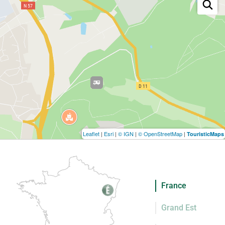
Leaflet
|
Esri
|
© IGN
|
© OpenStreetMap
|
TouristicMaps
France
Grand Est