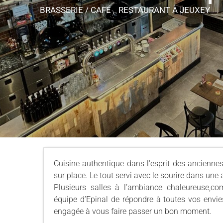
BRASSERIE / CAFÉ , RESTAURANT
À JEUXEY
Cuisine authentique dans l'esprit des ancienne
sur place. Le tout servi avec le sourire dans une
Plusieurs salles à l’ambiance chaleureuse,co
équipe d’Epinal de répondre à toutes vos envie
engagée à vous faire passer un bon moment.