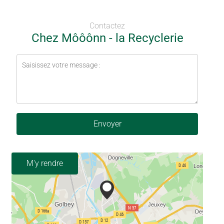
Contactez
Chez Môôônn - la Recyclerie
Envoyer
M'y rendre