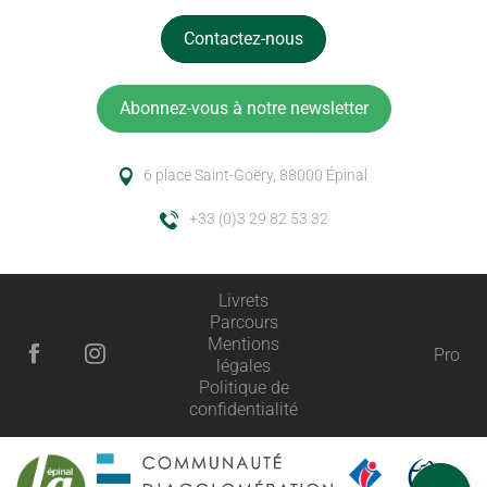
Contactez-nous
Abonnez-vous à notre newsletter
6 place Saint-Goëry, 88000 Épinal
+33 (0)3 29 82 53 32
Livrets
Parcours
Mentions
Pro
légales
Description
Politique de
confidentialité
Prestations
Ouvertures
Avis