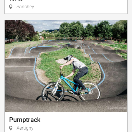
Sanchey
Pumptrack
Xertigny