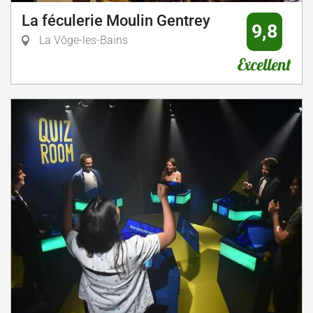
La féculerie Moulin Gentrey
9,8
La Vôge-les-Bains
Excellent