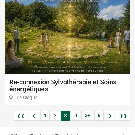
Re-connexion Sylvothérapie et Soins
énergétiques
Le Clerjus
❮❮
❮
1
2
3
4
5+
6
❯
❯❯