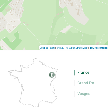
Leaflet
|
Esri
|
© IGN
|
© OpenStreetMap
|
TouristicMaps
France
Grand Est
Vosges