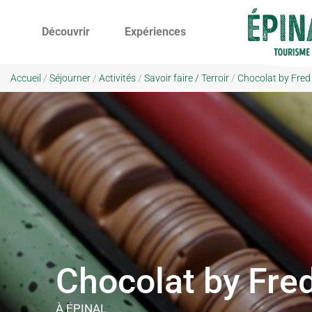
Découvrir
Expériences
Accueil
/
Séjourner
/
Activités
/
Savoir faire / Terroir
/
Chocolat by Fred 
Chocolat by Fre
À ÉPINAL