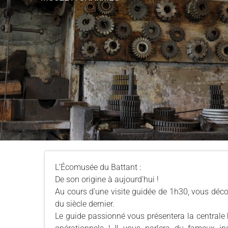
L’Écomusée du Battant :
De son origine à aujourd'hui !
Au cours d'une visite guidée de 1h30, vous décou
du siècle dernier.
Le guide passionné vous présentera la centrale hy