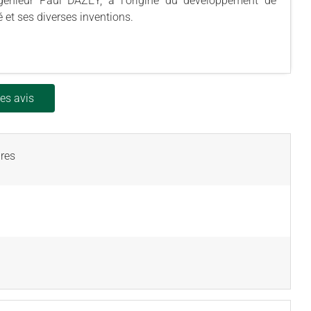
ngénieur Paul DAZEY, à l'origine du développement de
é et ses diverses inventions.
les avis
res