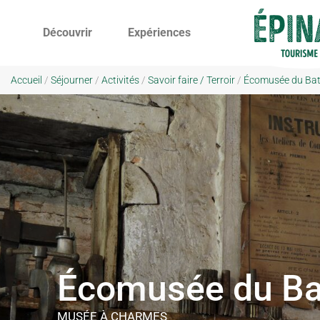
Découvrir
Expériences
Accueil
/
Séjourner
/
Activités
/
Savoir faire / Terroir
/
Écomusée du Bat
Écomusée du Ba
MUSÉE
À CHARMES