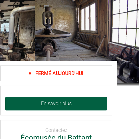
FERMÉ AUJOURD'HUI
En savoir plus
Contactez
Écomusée du Battant