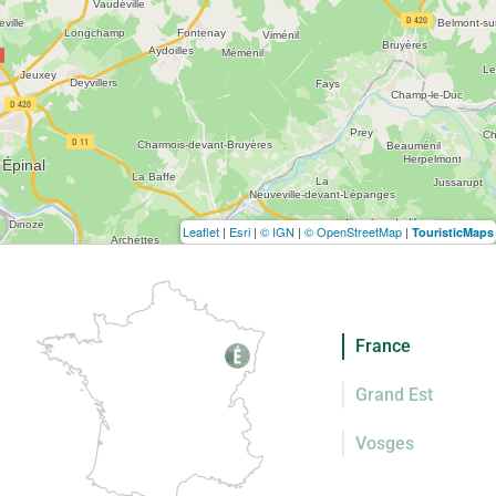
Leaflet
|
Esri
|
© IGN
|
© OpenStreetMap
|
TouristicMaps
France
Grand Est
Vosges