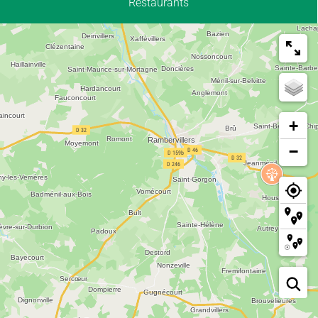
Restaurants
+
−