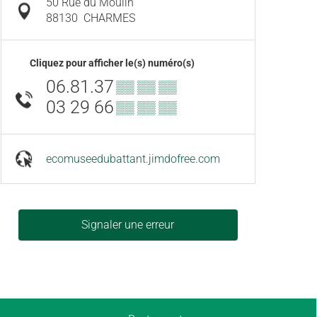
50 Rue du Moulin
88130
CHARMES
Cliquez pour afficher le(s) numéro(s)
06.81.37
▒▒ ▒▒ ▒▒
03 29 66
▒▒ ▒▒ ▒▒
ecomuseedubattant.jimdofree.com
Signaler une erreur