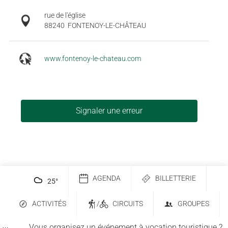
rue de l'église
88240
FONTENOY-LE-CHÂTEAU
www.fontenoy-le-chateau.com
Signaler une erreur
AGENDA
BILLETTERIE
25
°
ACTIVITÉS
/
CIRCUITS
GROUPES
Vous organisez un événement à vocation touristique ?